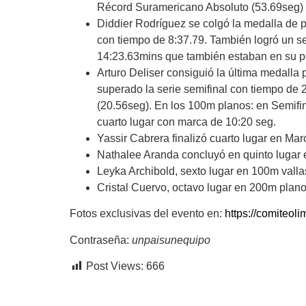
Récord Suramericano Absoluto (53.69seg) y
Diddier Rodríguez se colgó la medalla de 
con tiempo de 8:37.79. También logró un s
14:23.63mins que también estaban en su p
Arturo Deliser consiguió la última medall
superado la serie semifinal con tiempo de 
(20.56seg). En los 100m planos: en Semifin
cuarto lugar con marca de 10:20 seg.
Yassir Cabrera finalizó cuarto lugar en Mar
Nathalee Aranda concluyó en quinto lugar e
Leyka Archibold, sexto lugar en 100m valla
Cristal Cuervo, octavo lugar en 200m plano
Fotos exclusivas del evento en:
https://comiteo
Contraseña:
unpaisunequipo
Post Views:
666