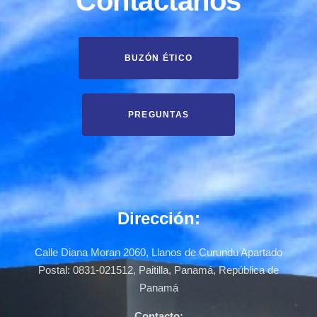
Contáctanos
BUZÓN ÉTICO
PREGUNTAS
Dirección:
Calle Diana Moran 2060, Llanos de Curundu Apartado
Postal: 0831-021512, Paitilla, Panamá, República de
Panamá
Contacto: