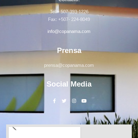
Tel:+ 507-393-1226
Fax: +507- 224-8049
info@copanama.com
Prensa
prensa@copanama.com
Social Media