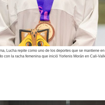
grima, Lucha repite como uno de los deportes que se mantiene 
 con la racha femenina que inició Yorlenis Morán en Cali-Valle 
legaciones para los Juegos P
s Mundiales Chengdú 2025