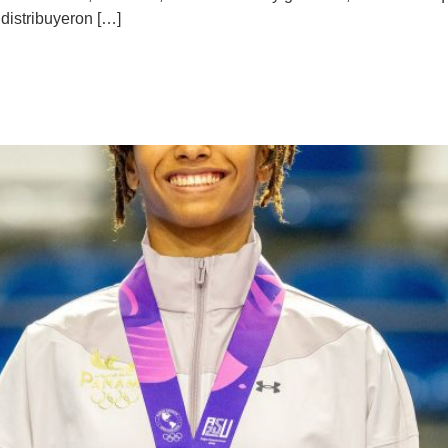
 distribuyeron […]
gue la cuarta medalla panameñ