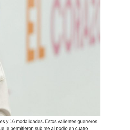
es y 16 modalidades. Estos valientes guerreros
ue le permitieron subirse al podio en cuatro