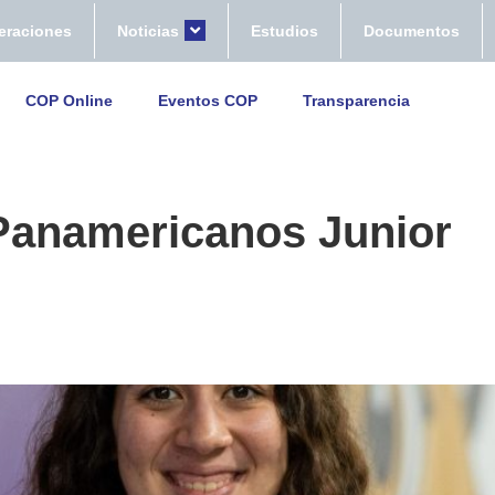
eraciones
Noticias
Estudios
Documentos
COP Online
Eventos COP
Transparencia
Panamericanos Junior
 que tuvo Panamá en Asunción