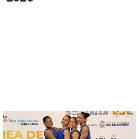
¡Gimnasia Artística culminó
su participación en el
Campeonato Panamericano
Río 2026 con destacados
logros y valiosas plazas para
futuros compromisos
internacionales!