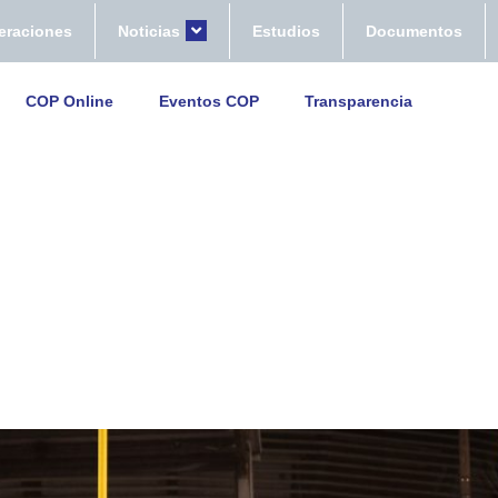
eraciones
Noticias
Estudios
Documentos
COP Online
Eventos COP
Transparencia
ede del Flag Football y los Esp
temala 2025