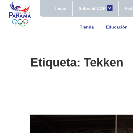
Inicio
Sobre el COP
Fed
Tienda
Educación
Etiqueta:
Tekken
Panamá brilla como subs
Centroamericanos Gua