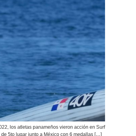
22, los atletas panameños vieron acción en Surf
 de 5to lugar junto a México con 6 medallas […]