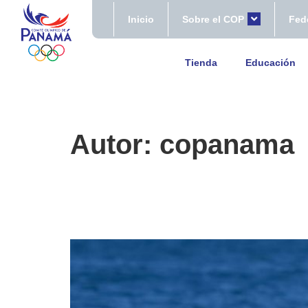
Inicio
Sobre el COP
Fed
Tienda
Educación
Autor:
copanama
Panamá en la tercera j