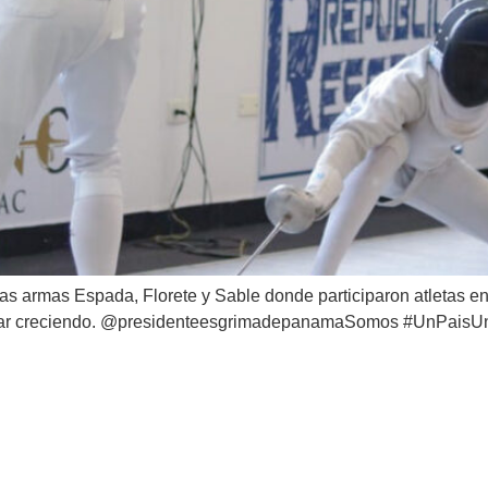
as armas Espada, Florete y Sable donde participaron atletas en
tinuar creciendo. @presidenteesgrimadepanamaSomos #UnPa
V Campeonato Centroamericano