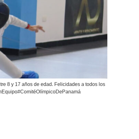
tre 8 y 17 años de edad. Felicidades a todos los
isUnEquipo#ComitéOlímpicoDePanamá
 de Voleibol de Playa