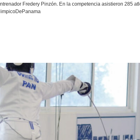
renador Fredery Pinzón. En la competencia asistieron 285 atle
limpicoDePanama
e realizó el Campeonato Nacion
ete.