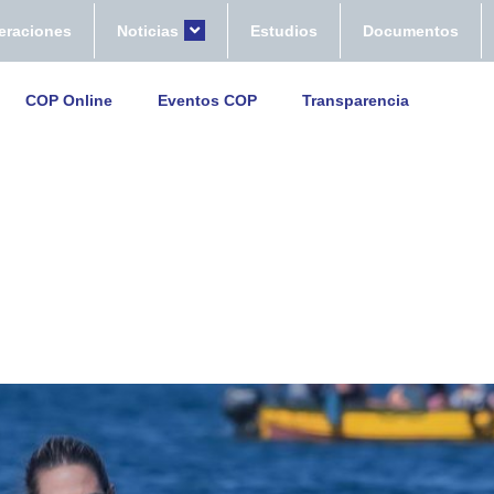
eraciones
Noticias
Estudios
Documentos
COP Online
Eventos COP
Transparencia
ornada compitió en Surf en San