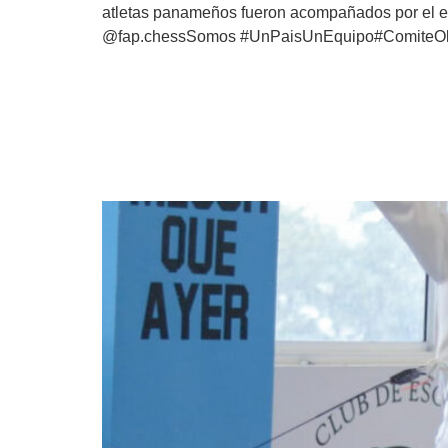
atletas panameños fueron acompañados por el ent
@fap.chessSomos #UnPaisUnEquipo#ComiteO
Con más de 70 atletas s
Categoría Infantil y Cad