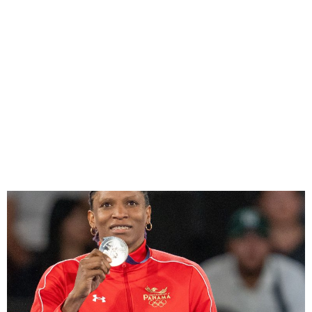
Atheyna Bylon hace historia
en los Juegos Olímpicos
París 2024 al ganar la
medalla de plata para
Panamá