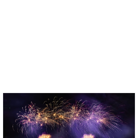
Panamá 2026 dejó un legado
que trasciende el deporte:
¡Los IV Juegos
Suramericanos de la
Juventud generaron un
gran impacto económico,
deportivo y social al país!